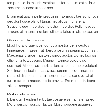
tempor et quis mauris. Vestibulum fermentum est nulla, a
accumsan libero ultrices nec.
Etiam erat quam, pellentesque in maximus vitae, sollicitudin
sed dui. Fusce blandit turpis nec aliquam pharetra.
Suspendisse imperdiet molestie imperdiet. Pellentesque
imperdiet magna tincidunt, ultricies tellus at, aliquet sapien.
Class aptent taciti socios
Lkad litora torquent per conubia nostra, per inceptos
himenaeos. Praesent ut libero a ipsum aliquam accumsan.
Maecenas ut arcu in justo euismod auctor. Donec facilisis
efficitur ante a suscipit. Mauris maximus eu odio ac
euismod. Maecenas faucibus turpis sed posuere volutpat.
Sed tincidunt luctus massa ac aliquam. Integer tincidunt
purus et diam dapibus, a rhoncus magna congue. Ut ut
turpis suscipit massa mollis gravida. Proin ut dui in libero
aliquet semper.
Morbi a felis sapien
bibendum hendrerit elit, vitae posuere sem pharetra nec.
Morbi suscipit suscipit luctus. Morbi posuere augue eu