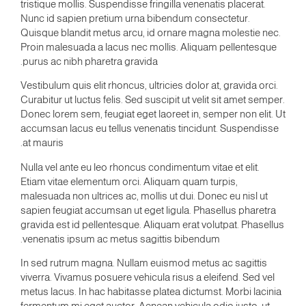
tristique mollis. Suspendisse fringilla venenatis placerat.
Nunc id sapien pretium urna bibendum consectetur.
Quisque blandit metus arcu, id ornare magna molestie nec.
Proin malesuada a lacus nec mollis. Aliquam pellentesque
purus ac nibh pharetra gravida.
Vestibulum quis elit rhoncus, ultricies dolor at, gravida orci.
Curabitur ut luctus felis. Sed suscipit ut velit sit amet semper.
Donec lorem sem, feugiat eget laoreet in, semper non elit. Ut
accumsan lacus eu tellus venenatis tincidunt. Suspendisse
at mauris.
Nulla vel ante eu leo rhoncus condimentum vitae et elit.
Etiam vitae elementum orci. Aliquam quam turpis,
malesuada non ultrices ac, mollis ut dui. Donec eu nisl ut
sapien feugiat accumsan ut eget ligula. Phasellus pharetra
gravida est id pellentesque. Aliquam erat volutpat. Phasellus
venenatis ipsum ac metus sagittis bibendum.
In sed rutrum magna. Nullam euismod metus ac sagittis
viverra. Vivamus posuere vehicula risus a eleifend. Sed vel
metus lacus. In hac habitasse platea dictumst. Morbi lacinia
fermentum mi eget auctor. Aenean vehicula odio justo, ut