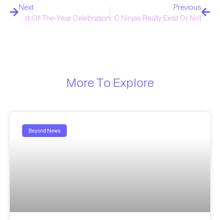
Next
Previous
Let’s Party: Our End-Of-The-Year Celebration
Do PPC Ninjas Really Exist Or Not?
More To Explore
Beyond News